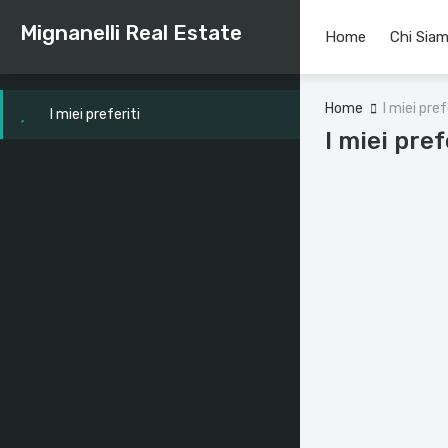
Mignanelli Real Estate
Home
Chi Sia
Home
I miei pref
I miei preferiti
I miei pref