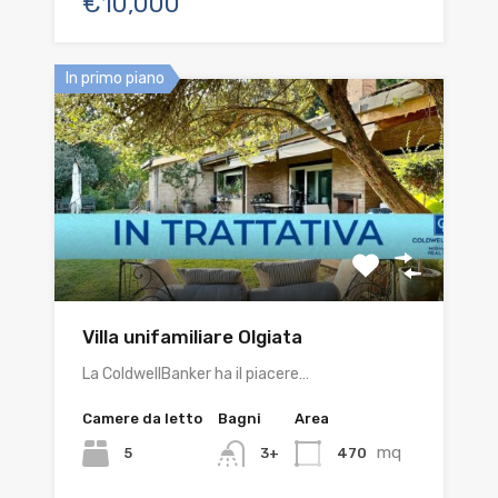
€10,000
In primo piano
Villa unifamiliare Olgiata
La ColdwellBanker ha il piacere…
Camere da letto
Bagni
Area
mq
5
470
3+