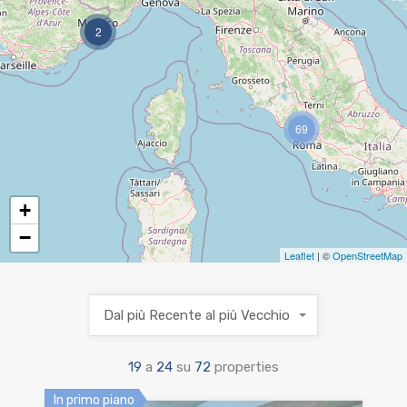
2
69
+
−
Leaflet
| ©
OpenStreetMap
Dal più Recente al più Vecchio
19
a
24
su
72
properties
In primo piano