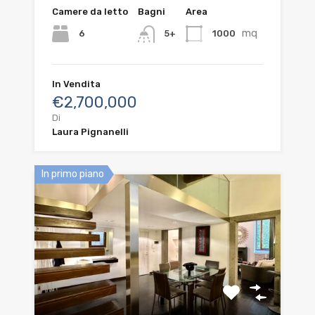
Camere da letto
Bagni
Area
mq
6
1000
5+
In Vendita
€2,700,000
Di
Laura Pignanelli
In primo piano