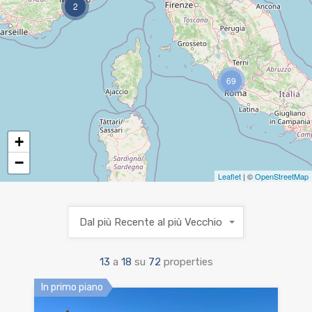
2
69
+
−
Leaflet
| ©
OpenStreetMap
Dal più Recente al più Vecchio
13
a
18
su
72
properties
In primo piano