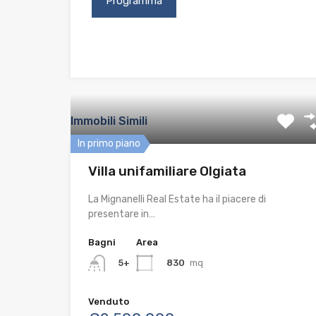
Immobili Simili
In primo piano
Villa unifamiliare Olgiata
La Mignanelli Real Estate ha il piacere di
presentare in…
Bagni
Area
830
mq
5+
Venduto