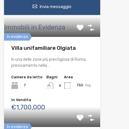
Invia messaggio
Immobili in Evidenza
In evidenza
Villa unifamiliare Olgiata
In una delle zone più prestigiose di Roma,
precisamente nella…
Camere da letto
Bagni
Area
7
750
mq
6
In Vendita
€1,700,000
In evidenza