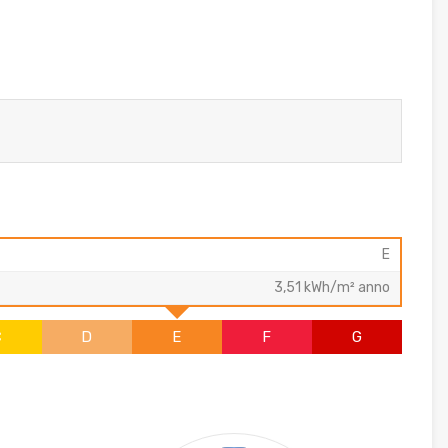
E
3,51 kWh/m² anno
C
D
E
F
G