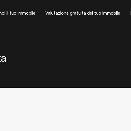
Chi siamo
Affida a noi il tuo immobile
Valutazione gratui
noi il tuo immobile
Valutazione gratuita del tuo immobile
ta