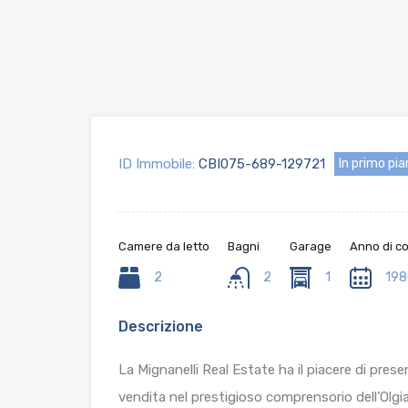
ID Immobile:
CBI075-689-129721
In primo pi
Camere da letto
Bagni
Garage
Anno di c
2
2
1
198
Descrizione
La Mignanelli Real Estate ha il piacere di pres
vendita nel prestigioso comprensorio dell’Olgi