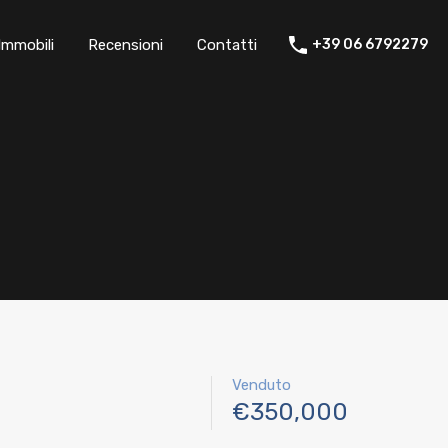
ta del tuo immobile
Immobili
Recensioni
Contatti
Immobili
Recensioni
Contatti
+39 06 6792279
Venduto
€350,000