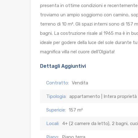
presenta in ottime condizioni e recentemente r
troviamo un ampio soggiorno con camino, soppa
terreno di 10 m². Gli spazi interni sono di 157 m
bagni. La costruzione risale al 1965 ma è in b
ideale per godere della luce del sole durante t
magnifica villa nel cuore dell’Olgiata!
Dettagli Aggiuntivi
Contratto:
Vendita
Tipologia:
appartamento | Intera proprietà 
Supericie:
157 m²
Locali:
4+ (2 camere da letto), 2 bagni, cuc
Piano:
Piano terra