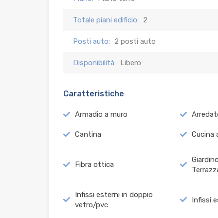
Totale piani edificio:
2
Posti auto:
2 posti auto
Disponibilità:
Libero
Caratteristiche
Armadio a muro
Arredat
Cantina
Cucina a
Giardin
Fibra ottica
Terrazz
Infissi esterni in doppio
Infissi 
vetro/pvc