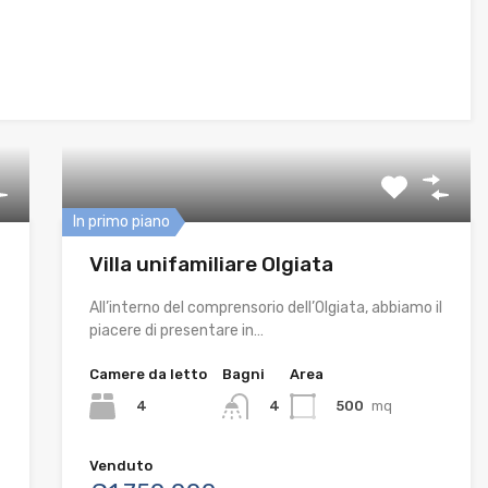
In primo piano
Villa unifamiliare Olgiata
All’interno del comprensorio dell’Olgiata, abbiamo il
piacere di presentare in…
Camere da letto
Bagni
Area
4
500
mq
4
Venduto