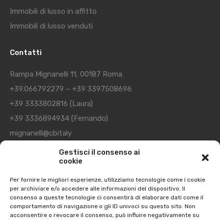
Immobili di lusso in affitto
Immobili di lusso venduti
Contatti
Rampa Mignanelli 11, 00187 Roma
+39.066792279
–
+39 3397508696
+39 3333802816
(Laura)
+39 3336894934
(Fernando)
mignanelli@cbitaly
Gestisci il consenso ai
cookie
I nostri orari
Per fornire le migliori esperienze, utilizziamo tecnologie come i cookie
per archiviare e/o accedere alle informazioni del dispositivo. Il
Dal lunedì al venerdì dalle ore 9,00 alle 13,00 dalle 14,00 alle
consenso a queste tecnologie ci consentirà di elaborare dati come il
19,00
comportamento di navigazione o gli ID univoci su questo sito. Non
acconsentire o revocare il consenso, può influire negativamente su