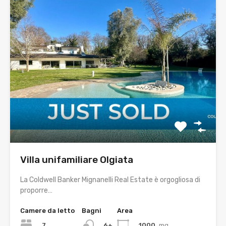
Villa unifamiliare Olgiata
La Coldwell Banker Mignanelli Real Estate è orgogliosa di
proporre…
Camere da letto
Bagni
Area
7
1000
mq
6+