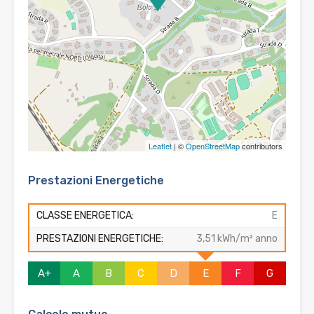
Leaflet
| ©
OpenStreetMap
contributors
Prestazioni Energetiche
CLASSE ENERGETICA:
E
PRESTAZIONI ENERGETICHE:
3,51 kWh/m² anno
A+
A
B
C
D
E
F
G