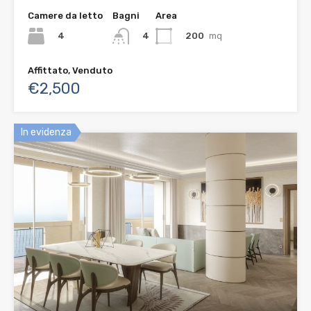
Camere da letto
Bagni
Area
4
200
mq
4
Affittato, Venduto
€2,500
In evidenza