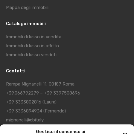
Mappa degli immobili
Catalogo immobili
Immobili di lusso in vendita
Immobili di lusso in affitto
Immobili di lusso venduti
Contatti
Rampa Mignanelli 11, 00187 Roma
+39.066792279
–
+39 3397508696
+39 3333802816
(Laura)
+39 3336894934
(Fernando)
mignanelli@cbitaly
Gestisci il consenso ai