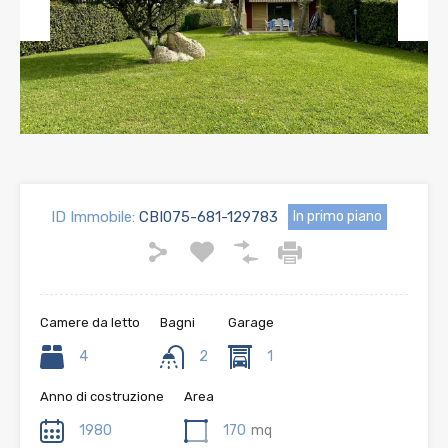
Previous
Next
ID Immobile:
CBI075-681-129783
In primo piano
Camere da letto
Bagni
Garage
4
2
1
Anno di costruzione
Area
1980
170
mq