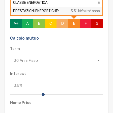
CLASSE ENERGETICA:
E
PRESTAZIONI ENERGETICHE:
3,51 kWh/m² anno
A+
A
B
C
D
E
F
G
Calcolo mutuo
Term
30 Anni Fisso
Interest
Home Price