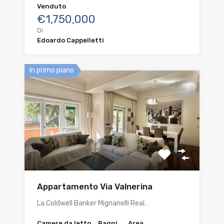
Venduto
€1,750,000
Di
Edoardo Cappelletti
In primo piano
Appartamento Via Valnerina
La Coldwell Banker Mignanelli Real…
Camere da letto
Bagni
Area