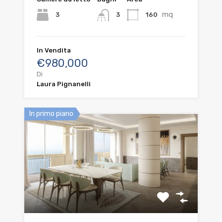
mq
3
160
3
In Vendita
€980,000
Di
Laura Pignanelli
In primo piano