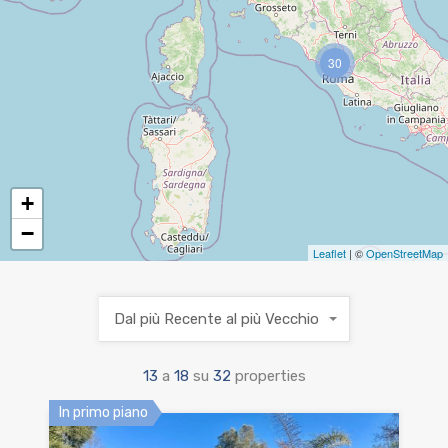
30
+
−
Leaflet
| ©
OpenStreetMap
Dal più Recente al più Vecchio
13
a
18
su
32
properties
In primo piano