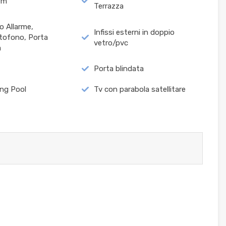
arm
Terrazza
o Allarme,
Infissi esterni in doppio
tofono, Porta
vetro/pvc
a
Porta blindata
ng Pool
Tv con parabola satellitare