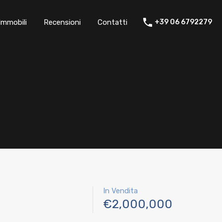
ta del tuo immobile
Immobili
Recensioni
Contatti
Immobili
Recensioni
Contatti
+39 06 6792279
In Vendita
€2,000,000