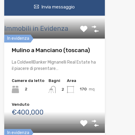
Invia messaggio
Immobili in Evidenza
In evidenza
Mulino a Manciano (toscana)
La ColdwellBanker Mignanelli Real Estate ha
il piacere di presentare…
Camere da letto
Bagni
Area
2
170
mq
2
Venduto
€400,000
In evidenza