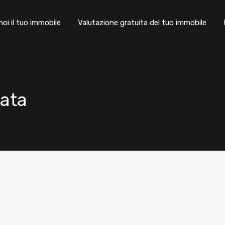
Chi siamo
Affida a noi il tuo immobile
Valutazione gratui
noi il tuo immobile
Valutazione gratuita del tuo immobile
iata