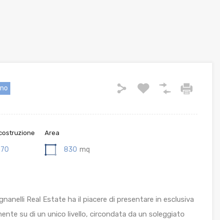
ano
costruzione
Area
970
830
mq
ignanelli Real Estate ha il piacere di presentare in esclusiva
mente su di un unico livello, circondata da un soleggiato