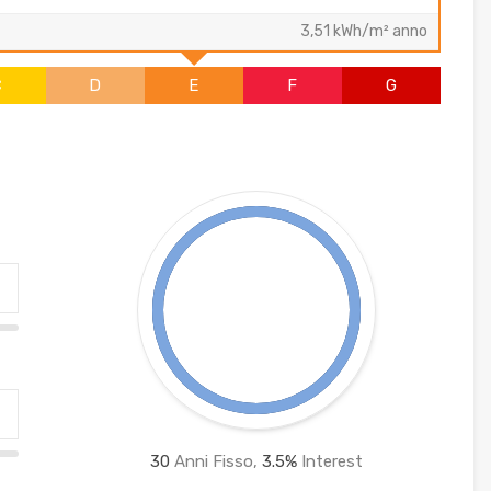
3,51 kWh/m² anno
C
D
E
F
G
30
Anni Fisso,
3.5
%
Interest