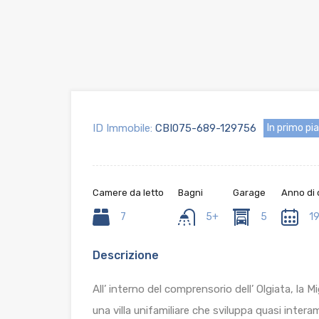
ID Immobile:
CBI075-689-129756
In primo pi
Camere da letto
Bagni
Garage
Anno di 
7
5+
5
1
Descrizione
All’ interno del comprensorio dell’ Olgiata, la M
una villa unifamiliare che sviluppa quasi intera