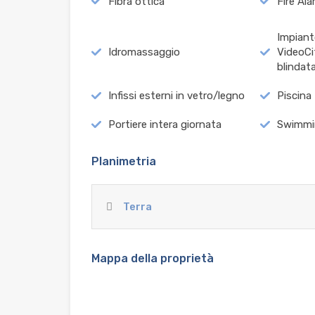
Fibra ottica
Fire Al
Impiant
Idromassaggio
VideoCi
blindat
Infissi esterni in vetro/legno
Piscina
Portiere intera giornata
Swimmi
Planimetria
Terra
Mappa della proprietà