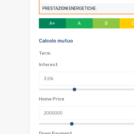
PRESTAZIONI ENERGETICHE:
A+
A
B
Calcolo mutuo
Term
Interest
Home Price
Down Payment