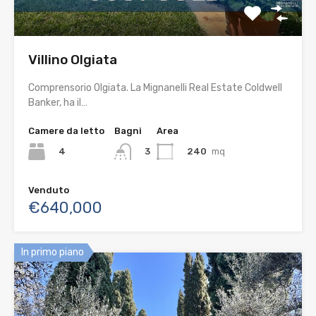
Villino Olgiata
Comprensorio Olgiata. La Mignanelli Real Estate Coldwell
Banker, ha il…
Camere da letto
Bagni
Area
4
240
mq
3
Venduto
€640,000
In primo piano