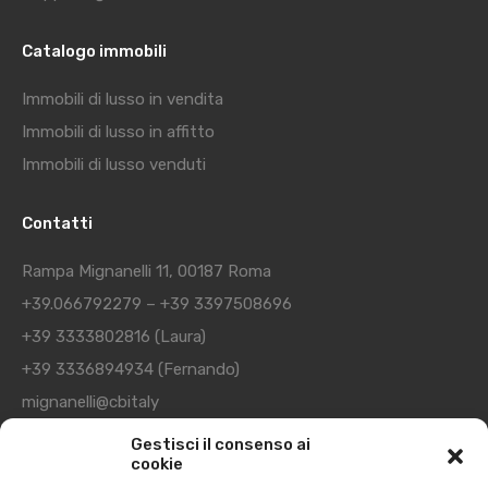
Catalogo immobili
Immobili di lusso in vendita
Immobili di lusso in affitto
Immobili di lusso venduti
Contatti
Rampa Mignanelli 11, 00187 Roma
+39.066792279
–
+39 3397508696
+39 3333802816
(Laura)
+39 3336894934
(Fernando)
mignanelli@cbitaly
Gestisci il consenso ai
cookie
I nostri orari