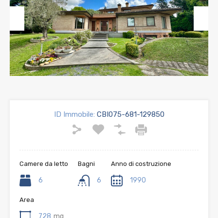
Previous
Next
ID Immobile:
CBI075-681-129850
Camere da letto
Bagni
Anno di costruzione
6
6
1990
Area
728
mq